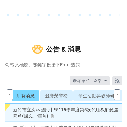
公告 & 消息
輸
入
標
題
發布單位: 全部
關
RS
鍵
所有消息
競賽榮譽榜
學生活動與教師研習
字
後
新竹市立虎林國民中學115學年度第5次代理教師甄選
按
簡章(國文、體育)
下
En